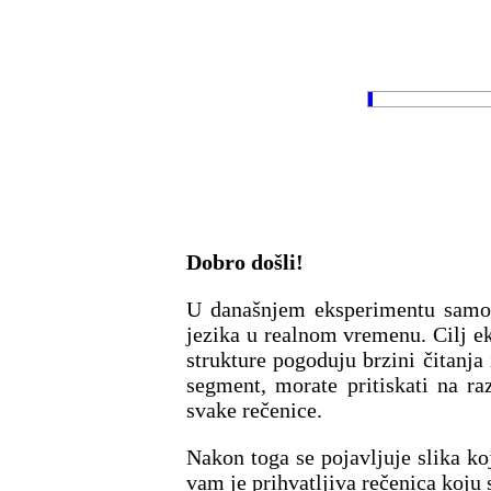
Dobro došli!
U današnjem eksperimentu samos
jezika u realnom vremenu. Cilj ek
strukture pogoduju brzini čitanja
segment, morate pritiskati na r
svake rečenice.
Nakon toga se pojavljuje slika ko
vam je prihvatljiva rečenica koju s